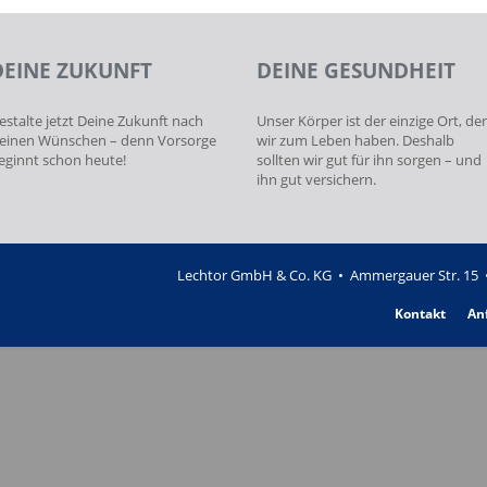
DEINE ZUKUNFT
DEINE GESUNDHEIT
estalte jetzt Deine Zukunft nach
Unser Körper ist der einzige Ort, de
einen Wünschen – denn Vorsorge
wir zum Leben haben. Deshalb
eginnt schon heute!
sollten wir gut für ihn sorgen – und
ihn gut versichern.
Lechtor GmbH & Co. KG • Ammergauer Str. 15 •
Kontakt
An